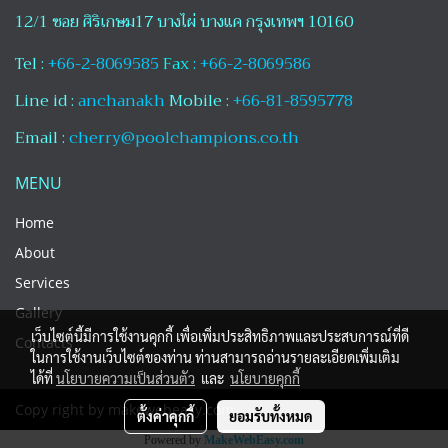
12/1 ซอย ศิริเกษม17 บางไผ่ บางแค กรุงเทพฯ 10160
Tel :
+66-2-8069585
Fax :
+66-2-8069586
Line id :
anchanakh
Mobile :
+66-81-8595778
Email :
cherry@poolchampions.co.th
MENU
Home
About
Services
Gallery
เว็บไซต์นี้มีการใช้งานคุกกี้ เพื่อเพิ่มประสิทธิภาพและประสบการณ์ที่ดี
Contacts
ในการใช้งานเว็บไซต์ของท่าน ท่านสามารถอ่านรายละเอียดเพิ่มเติม
ได้ที่
นโยบายความเป็นส่วนตัว
และ
นโยบายคุกกี้
Copy right by makewebeasy.com
ตั้งค่าคุกกี้
ยอมรับทั้งหมด
Powered by
MakeWebEasy.com